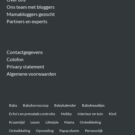
Ons team met bloggers
Mamabloggers gezocht
Partners en experts
Algemeen
Contactgegevens
Colofon
Privacy statement
Algemene voorwaarden
Belangrijke onderwerpen
Baby
Babyhoroscoop
Babykalender
Babykwaaltjes
Echo’s en prenatale controles
Hobby
Interieur en tuin
Kind
Kraamtijd
Lezen
Lifestyle
Mama
Ontwikkeling
Ontwikkeling
Opvoeding
Papacolumn
Persoonlijk