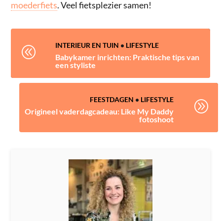
moederfiets
. Veel fietsplezier samen!
INTERIEUR EN TUIN
•
LIFESTYLE
@
Babykamer inrichten: Praktische tips van
een styliste
FEESTDAGEN
•
LIFESTYLE
A
Origineel vaderdagcadeau: Like My Daddy
fotoshoot