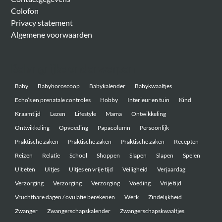
Colofon
Privacy statement
Algemene voorwaarden
Belangrijke onderwerpen
Baby
Babyhoroscoop
Babykalender
Babykwaaltjes
Echo’s en prenatale controles
Hobby
Interieur en tuin
Kind
Kraamtijd
Lezen
Lifestyle
Mama
Ontwikkeling
Ontwikkeling
Opvoeding
Papacolumn
Persoonlijk
Praktische zaken
Praktische zaken
Praktische zaken
Recepten
Reizen
Relatie
School
Shoppen
Slapen
Slapen
Spelen
Uit eten
Uitjes
Uitjes en vrije tijd
Veiligheid
Verjaardag
Verzorging
Verzorging
Verzorging
Voeding
Vrije tijd
Vruchtbare dagen / ovulatie berekenen
Werk
Zindelijkheid
Zwanger
Zwangerschapskalender
Zwangerschapskwaaltjes