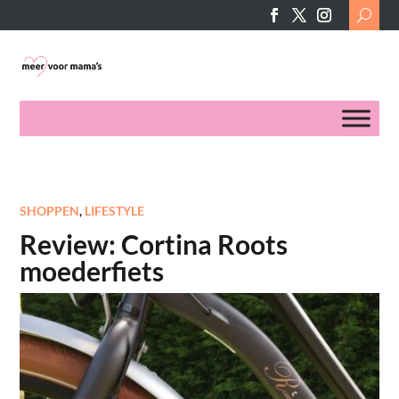
Search
for:
SHOPPEN
,
LIFESTYLE
Review: Cortina Roots
moederfiets