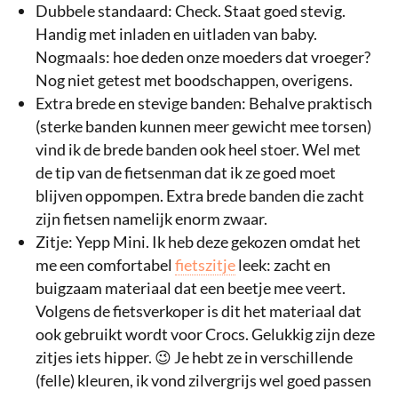
Dubbele standaard: Check. Staat goed stevig.
Handig met inladen en uitladen van baby.
Nogmaals: hoe deden onze moeders dat vroeger?
Nog niet getest met boodschappen, overigens.
Extra brede en stevige banden: Behalve praktisch
(sterke banden kunnen meer gewicht mee torsen)
vind ik de brede banden ook heel stoer. Wel met
de tip van de fietsenman dat ik ze goed moet
blijven oppompen. Extra brede banden die zacht
zijn fietsen namelijk enorm zwaar.
Zitje: Yepp Mini. Ik heb deze gekozen omdat het
me een comfortabel
fietszitje
leek: zacht en
buigzaam materiaal dat een beetje mee veert.
Volgens de fietsverkoper is dit het materiaal dat
ook gebruikt wordt voor Crocs. Gelukkig zijn deze
zitjes iets hipper. 😉 Je hebt ze in verschillende
(felle) kleuren, ik vond zilvergrijs wel goed passen