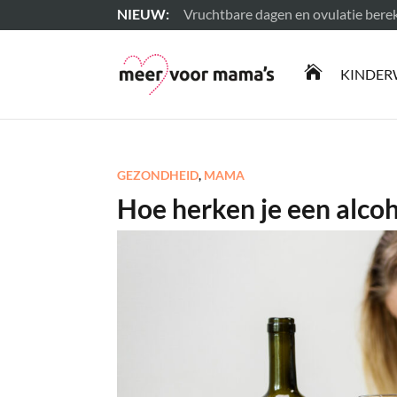
Vruchtbare dagen en ovulatie ber
Lees meer

KINDER
GEZONDHEID
,
MAMA
Hoe herken je een alcoh