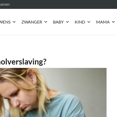
ekenen
WENS
ZWANGER
BABY
KIND
MAMA
olverslaving?