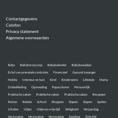
Algemeen
Contactgegevens
Colofon
Privacy statement
Algemene voorwaarden
Belangrijke onderwerpen
Baby
Babyhoroscoop
Babykalender
Babykwaaltjes
Echo’s en prenatale controles
Financieel
Gezond zwanger
Hobby
Interieur en tuin
Kind
Kinderwens
Lifestyle
Mama
Ontwikkeling
Opvoeding
Papacolumn
Persoonlijk
Praktische zaken
Praktische zaken
Praktische zaken
Recepten
Reizen
Relatie
School
Shoppen
Slapen
Slapen
Spelen
Uit eten
Uitjes
Uitjes en vrije tijd
Veiligheid
Verjaardag
Verzorging
Verzorging
Verzorging
Voeding
Vrije tijd