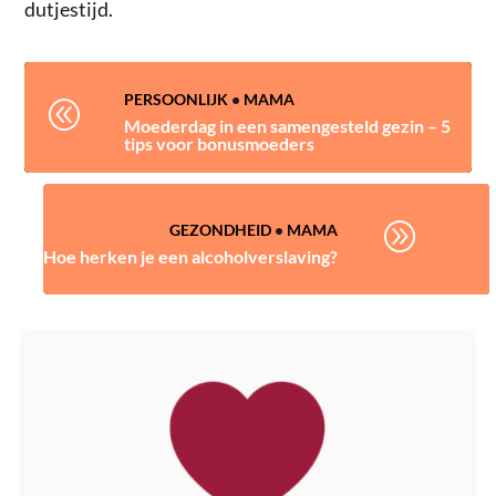
dutjestijd.
PERSOONLIJK
•
MAMA
@
Moederdag in een samengesteld gezin – 5
tips voor bonusmoeders
A
GEZONDHEID
•
MAMA
Hoe herken je een alcoholverslaving?