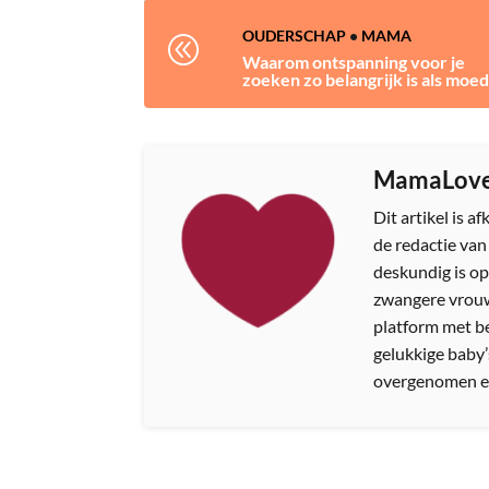
OUDERSCHAP
•
MAMA
@
Waarom ontspanning voor je
zoeken zo belangrijk is als moe
MamaLov
Dit artikel is 
de redactie va
deskundig is op
zwangere vrouw
platform met b
gelukkige baby’
overgenomen e