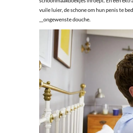
schoonmaakdoekjes inroept. En een extra 
vuile luier, de schone om hun penis te be
__ongewenste douche.