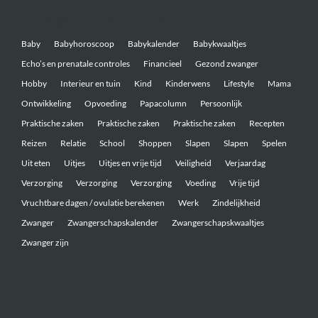
Belangrijke onderwerpen
Baby
Babyhoroscoop
Babykalender
Babykwaaltjes
Echo’s en prenatale controles
Financieel
Gezond zwanger
Hobby
Interieur en tuin
Kind
Kinderwens
Lifestyle
Mama
Ontwikkeling
Opvoeding
Papacolumn
Persoonlijk
Praktische zaken
Praktische zaken
Praktische zaken
Recepten
Reizen
Relatie
School
Shoppen
Slapen
Slapen
Spelen
Uit eten
Uitjes
Uitjes en vrije tijd
Veiligheid
Verjaardag
Verzorging
Verzorging
Verzorging
Voeding
Vrije tijd
Vruchtbare dagen / ovulatie berekenen
Werk
Zindelijkheid
Zwanger
Zwangerschapskalender
Zwangerschapskwaaltjes
Zwanger zijn