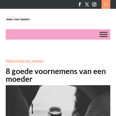
Search
for:
PERSOONLIJK
,
MAMA
8 goede voornemens van een
moeder