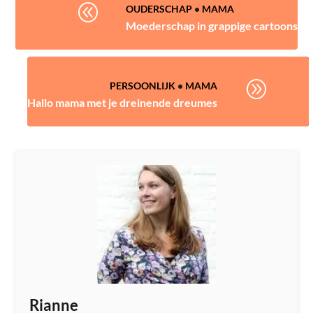
@
OUDERSCHAP
•
MAMA
Moederschap in grappige cartoons
A
PERSOONLIJK
•
MAMA
Hallo mama met je dreinende dreumes
Rianne