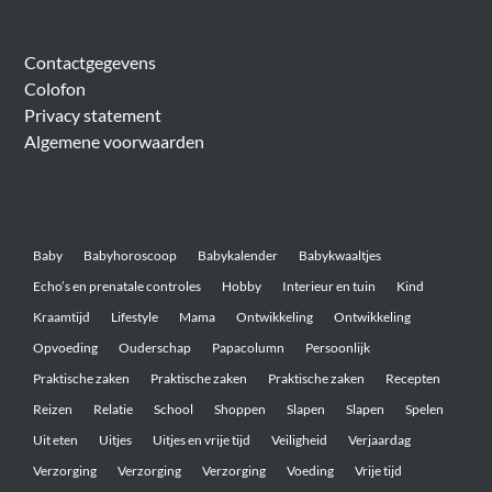
Algemeen
Contactgegevens
Colofon
Privacy statement
Algemene voorwaarden
Belangrijke onderwerpen
Baby
Babyhoroscoop
Babykalender
Babykwaaltjes
Echo’s en prenatale controles
Hobby
Interieur en tuin
Kind
Kraamtijd
Lifestyle
Mama
Ontwikkeling
Ontwikkeling
Opvoeding
Ouderschap
Papacolumn
Persoonlijk
Praktische zaken
Praktische zaken
Praktische zaken
Recepten
Reizen
Relatie
School
Shoppen
Slapen
Slapen
Spelen
Uit eten
Uitjes
Uitjes en vrije tijd
Veiligheid
Verjaardag
Verzorging
Verzorging
Verzorging
Voeding
Vrije tijd