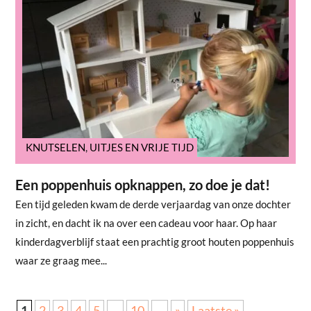
KNUTSELEN
,
UITJES EN VRIJE TIJD
Een poppenhuis opknappen, zo doe je dat!
Een tijd geleden kwam de derde verjaardag van onze dochter
in zicht, en dacht ik na over een cadeau voor haar. Op haar
kinderdagverblijf staat een prachtig groot houten poppenhuis
waar ze graag mee...
1
2
3
4
5
...
10
...
»
Laatste »