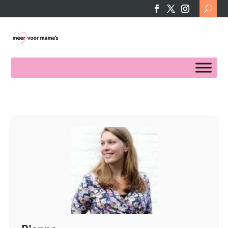
Search
for: