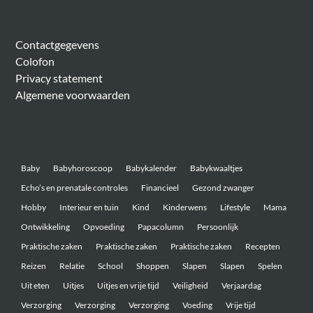
Algemeen
Contactgegevens
Colofon
Privacy statement
Algemene voorwaarden
Belangrijke onderwerpen
Baby
Babyhoroscoop
Babykalender
Babykwaaltjes
Echo’s en prenatale controles
Financieel
Gezond zwanger
Hobby
Interieur en tuin
Kind
Kinderwens
Lifestyle
Mama
Ontwikkeling
Opvoeding
Papacolumn
Persoonlijk
Praktische zaken
Praktische zaken
Praktische zaken
Recepten
Reizen
Relatie
School
Shoppen
Slapen
Slapen
Spelen
Uit eten
Uitjes
Uitjes en vrije tijd
Veiligheid
Verjaardag
Verzorging
Verzorging
Verzorging
Voeding
Vrije tijd