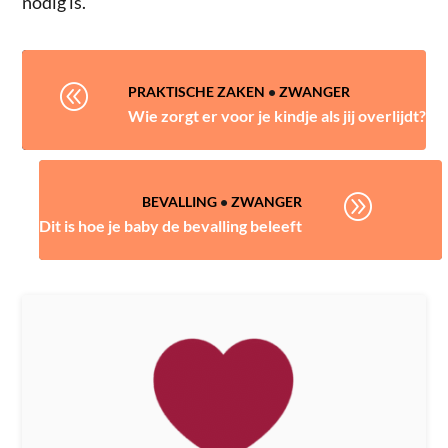
nodig is.
@
PRAKTISCHE ZAKEN
•
ZWANGER
Wie zorgt er voor je kindje als jij overlijdt?
A
BEVALLING
•
ZWANGER
Dit is hoe je baby de bevalling beleeft