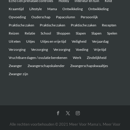
Echo’s en prenatale controles
Hobby
Interieur en tuin
Kind
Kraamtijd
Lifestyle
Mama
Ontwikkeling
Ontwikkeling
Opvoeding
Ouderschap
Papacolumn
Persoonlijk
Praktische zaken
Praktische zaken
Praktische zaken
Recepten
Reizen
Relatie
School
Shoppen
Slapen
Slapen
Spelen
Uit eten
Uitjes
Uitjes en vrije tijd
Veiligheid
Verjaardag
Verzorging
Verzorging
Verzorging
Voeding
Vrije tijd
Vruchtbare dagen / ovulatie berekenen
Werk
Zindelijkheid
Zwanger
Zwangerschapskalender
Zwangerschapskwaaltjes
Zwanger zijn
Alle rechten voorbehouden © 2021 Meer Voor Mama’s. Meer Voor