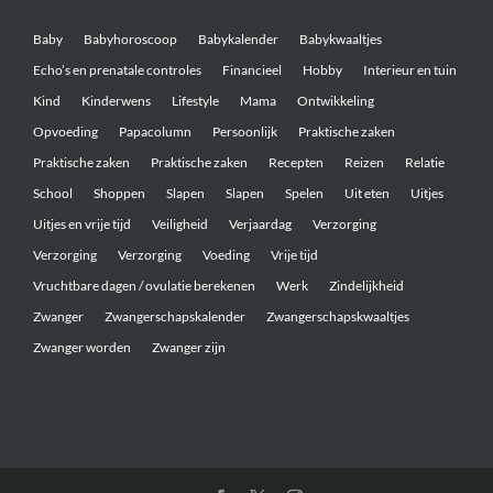
Belangrijke onderwerpen
Baby
Babyhoroscoop
Babykalender
Babykwaaltjes
Echo’s en prenatale controles
Financieel
Hobby
Interieur en tuin
Kind
Kinderwens
Lifestyle
Mama
Ontwikkeling
Opvoeding
Papacolumn
Persoonlijk
Praktische zaken
Praktische zaken
Praktische zaken
Recepten
Reizen
Relatie
School
Shoppen
Slapen
Slapen
Spelen
Uit eten
Uitjes
Uitjes en vrije tijd
Veiligheid
Verjaardag
Verzorging
Verzorging
Verzorging
Voeding
Vrije tijd
Vruchtbare dagen / ovulatie berekenen
Werk
Zindelijkheid
Zwanger
Zwangerschapskalender
Zwangerschapskwaaltjes
Zwanger worden
Zwanger zijn