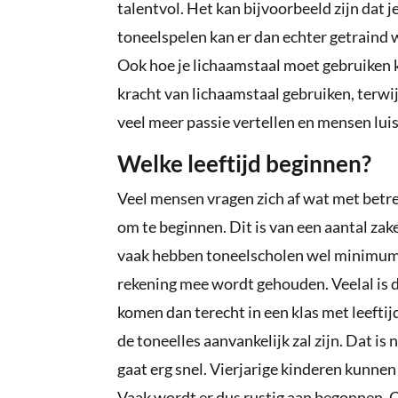
talentvol. Het kan bijvoorbeeld zijn dat 
toneelspelen kan er dan echter getraind 
Ook hoe je lichaamstaal moet gebruiken k
kracht van lichaamstaal gebruiken, terwij
veel meer passie vertellen en mensen luis
Welke leeftijd beginnen?
Veel mensen vragen zich af wat met betrek
om te beginnen. Dit is van een aantal zak
vaak hebben toneelscholen wel minimumle
rekening mee wordt gehouden. Veelal is d
komen dan terecht in een klas met leefti
de toneelles aanvankelijk zal zijn. Dat is
gaat erg snel. Vierjarige kinderen kunne
Vaak wordt er dus rustig aan begonnen. O