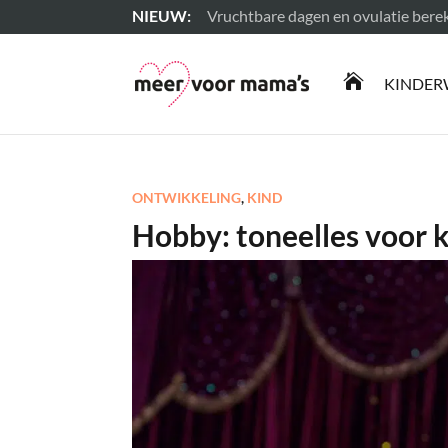
Vruchtbare dagen en ovulatie ber
Lees meer

KINDER
ONTWIKKELING
,
KIND
Hobby: toneelles voor 