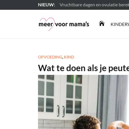
Vruchtbare dagen en ovulatie ber
Lees meer

KINDER
OPVOEDING
,
KIND
Wat te doen als je peute