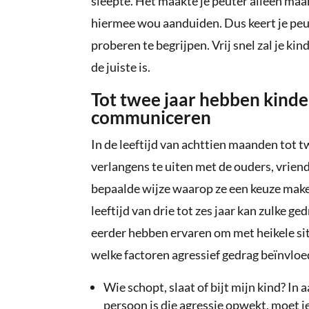
sleepte. Het maakte je peuter alleen maa
hiermee wou aanduiden. Dus keert je peu
proberen te begrijpen. Vrij snel zal je kin
de juiste is.
Tot twee jaar hebben kinde
communiceren
In de leeftijd van achttien maanden tot 
verlangens te uiten met de ouders, vrien
bepaalde wijze waarop ze een keuze make
leeftijd van drie tot zes jaar kan zulke g
eerder hebben ervaren om met heikele situ
welke factoren agressief gedrag beïnvloed
Wie schopt, slaat of bijt mijn kind? In
persoon is die agressie opwekt, moet j