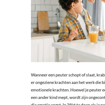
Wanneer een peuter schopt of slaat, krabt 
er ongeziene krachten aan het werk die b
emotionele krachten. Hoewel je peuter een
een ander kind mept, wordt zijn ongecon
die emotie angst. In 'Wat te doen als je p