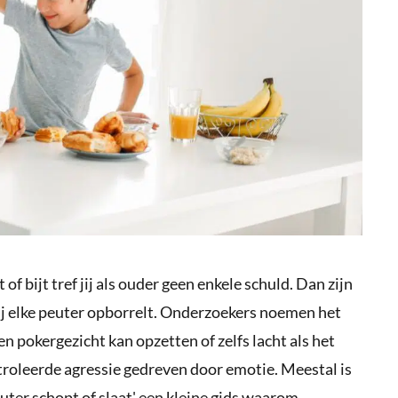
of bijt tref jij als ouder geen enkele schuld. Dan zijn
ij elke peuter opborrelt. Onderzoekers noemen het
 pokergezicht kan opzetten of zelfs lacht als het
troleerde agressie gedreven door emotie. Meestal is
euter schopt of slaat' een kleine gids waarom