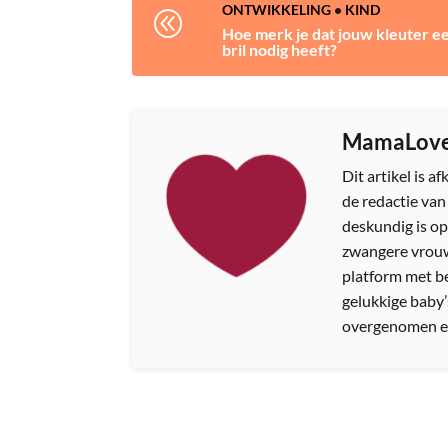
ONTWIKKELING
•
KIND
@
Hoe merk je dat jouw kleuter e
bril nodig heeft?
MamaLov
Dit artikel is 
de redactie va
deskundig is op
zwangere vrouw
platform met b
gelukkige baby’
overgenomen e