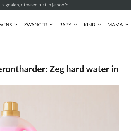
ignalen, ritme en rust in je hoofd
WENS
ZWANGER
BABY
KIND
MAMA
rontharder: Zeg hard water in