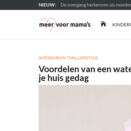
De overgang herkennen als moeder: s
Lees meer

KINDER
INTERIEUR EN TUIN
,
LIFESTYLE
Voordelen van een wate
je huis gedag