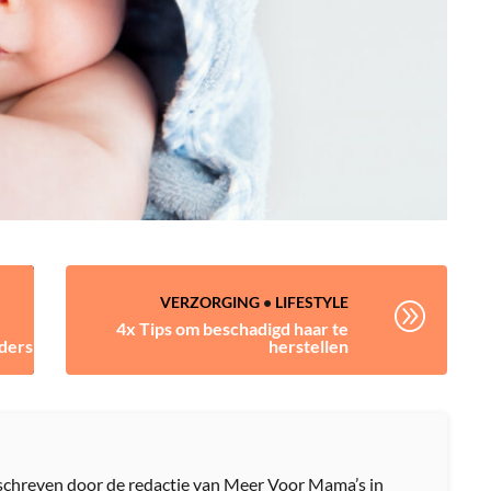
VERZORGING
•
LIFESTYLE
A
4x Tips om beschadigd haar te
ders
herstellen
geschreven door de redactie van Meer Voor Mama’s in