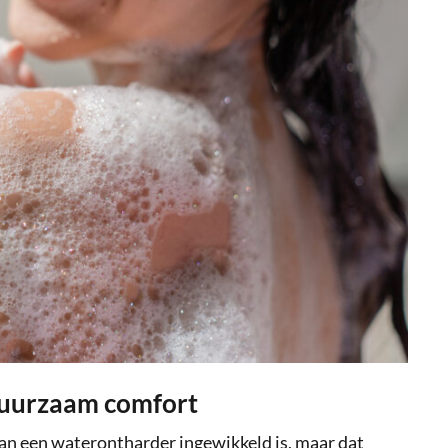
 duurzaam comfort
van een waterontharder ingewikkeld is, maar dat