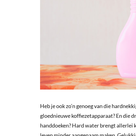
Heb je ook zo’n genoeg van die hardnekkig
gloednieuwe koffiezetapparaat? En die dr
handdoeken? Hard water brengt allerlei k
leven minder aangenaam maken. Gelukkig 