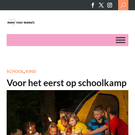
Search
for:
SCHOOL
,
KIND
Voor het eerst op schoolkamp