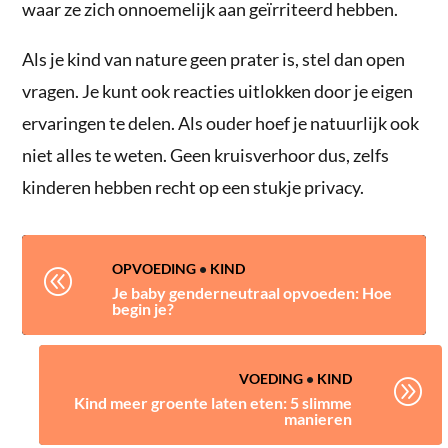
waar ze zich onnoemelijk aan geïrriteerd hebben.
Als je kind van nature geen prater is, stel dan open
vragen. Je kunt ook reacties uitlokken door je eigen
ervaringen te delen. Als ouder hoef je natuurlijk ook
niet alles te weten. Geen kruisverhoor dus, zelfs
kinderen hebben recht op een stukje privacy.
OPVOEDING
•
KIND
@
Je baby genderneutraal opvoeden: Hoe
begin je?
VOEDING
•
KIND
A
Kind meer groente laten eten: 5 slimme
manieren