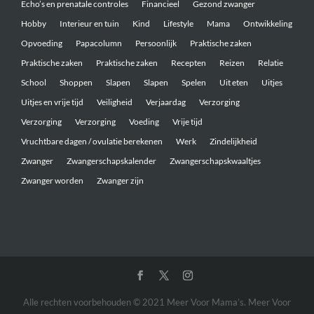
Echo’s en prenatale controles
Financieel
Gezond zwanger
Hobby
Interieur en tuin
Kind
Lifestyle
Mama
Ontwikkeling
Opvoeding
Papacolumn
Persoonlijk
Praktische zaken
Praktische zaken
Praktische zaken
Recepten
Reizen
Relatie
School
Shoppen
Slapen
Slapen
Spelen
Uit eten
Uitjes
Uitjes en vrije tijd
Veiligheid
Verjaardag
Verzorging
Verzorging
Verzorging
Voeding
Vrije tijd
Vruchtbare dagen / ovulatie berekenen
Werk
Zindelijkheid
Zwanger
Zwangerschapskalender
Zwangerschapskwaaltjes
Zwanger worden
Zwanger zijn
Alle rechten voorbehouden © 2021 Meer Voor Mama’s. Meer Voor