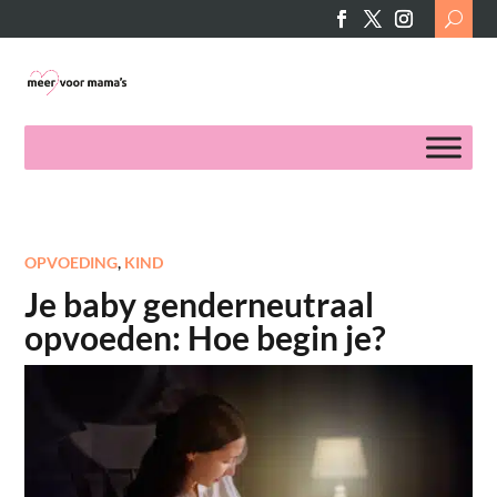
Search
for:
OPVOEDING
,
KIND
Je baby genderneutraal
opvoeden: Hoe begin je?