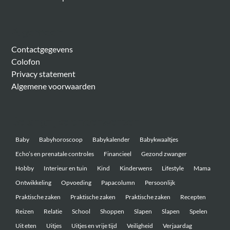
Algemeen
Contactgegevens
Colofon
Privacy statement
Algemene voorwaarden
Belangrijke onderwerpen
Baby
Babyhoroscoop
Babykalender
Babykwaaltjes
Echo’s en prenatale controles
Financieel
Gezond zwanger
Hobby
Interieur en tuin
Kind
Kinderwens
Lifestyle
Mama
Ontwikkeling
Opvoeding
Papacolumn
Persoonlijk
Praktische zaken
Praktische zaken
Praktische zaken
Recepten
Reizen
Relatie
School
Shoppen
Slapen
Slapen
Spelen
Uit eten
Uitjes
Uitjes en vrije tijd
Veiligheid
Verjaardag