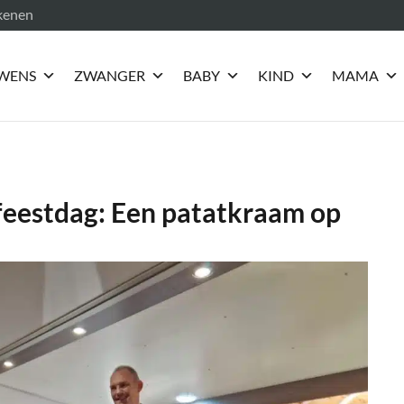
ekenen
WENS
ZWANGER
BABY
KIND
MAMA
feestdag: Een patatkraam op