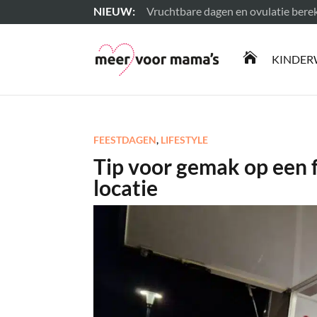
Vruchtbare dagen en ovulatie ber
Lees meer

KINDER
FEESTDAGEN
,
LIFESTYLE
Tip voor gemak op een 
locatie