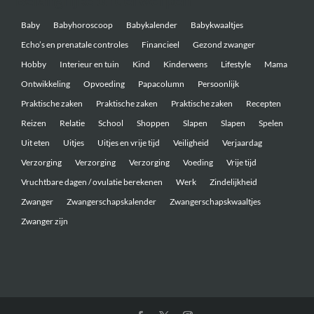
Belangrijke onderwerpen
Baby
Babyhoroscoop
Babykalender
Babykwaaltjes
Echo’s en prenatale controles
Financieel
Gezond zwanger
Hobby
Interieur en tuin
Kind
Kinderwens
Lifestyle
Mama
Ontwikkeling
Opvoeding
Papacolumn
Persoonlijk
Praktische zaken
Praktische zaken
Praktische zaken
Recepten
Reizen
Relatie
School
Shoppen
Slapen
Slapen
Spelen
Uit eten
Uitjes
Uitjes en vrije tijd
Veiligheid
Verjaardag
Verzorging
Verzorging
Verzorging
Voeding
Vrije tijd
Vruchtbare dagen / ovulatie berekenen
Werk
Zindelijkheid
Zwanger
Zwangerschapskalender
Zwangerschapskwaaltjes
Zwanger zijn