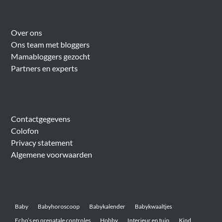
Over Meer Voor Mama’s
Over ons
Ons team met bloggers
Mamabloggers gezocht
Partners en experts
Algemeen
Contactgegevens
Colofon
Privacy statement
Algemene voorwaarden
Belangrijke onderwerpen
Baby
Babyhoroscoop
Babykalender
Babykwaaltjes
Echo’s en prenatale controles
Hobby
Interieur en tuin
Kind