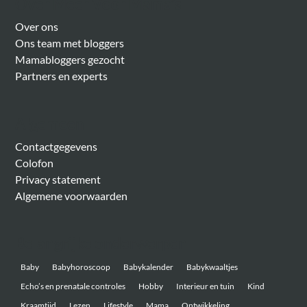
Over Meer Voor Mama’s
Over ons
Ons team met bloggers
Mamabloggers gezocht
Partners en experts
Algemeen
Contactgegevens
Colofon
Privacy statement
Algemene voorwaarden
Belangrijke onderwerpen
Baby
Babyhoroscoop
Babykalender
Babykwaaltjes
Echo’s en prenatale controles
Hobby
Interieur en tuin
Kind
Kraamtijd
Lezen
Lifestyle
Mama
Ontwikkeling