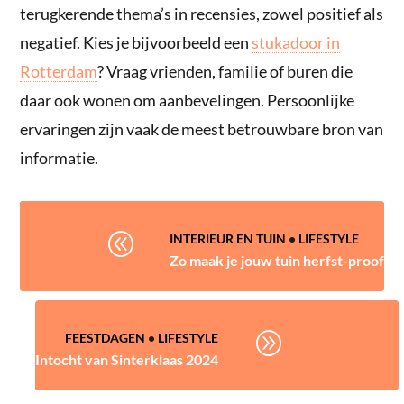
terugkerende thema’s in recensies, zowel positief als
negatief. Kies je bijvoorbeeld een
stukadoor in
Rotterdam
? Vraag vrienden, familie of buren die
daar ook wonen om aanbevelingen. Persoonlijke
ervaringen zijn vaak de meest betrouwbare bron van
informatie.
@
INTERIEUR EN TUIN
•
LIFESTYLE
Zo maak je jouw tuin herfst-proof
A
FEESTDAGEN
•
LIFESTYLE
Intocht van Sinterklaas 2024