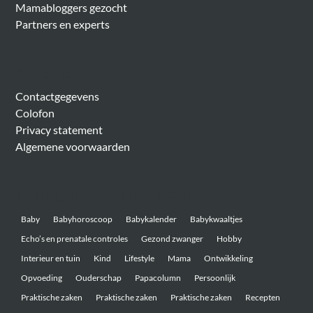
Mamabloggers gezocht
Partners en experts
Algemeen
Contactgegevens
Colofon
Privacy statement
Algemene voorwaarden
Belangrijke onderwerpen
Baby
Babyhoroscoop
Babykalender
Babykwaaltjes
Echo’s en prenatale controles
Gezond zwanger
Hobby
Interieur en tuin
Kind
Lifestyle
Mama
Ontwikkeling
Opvoeding
Ouderschap
Papacolumn
Persoonlijk
Praktische zaken
Praktische zaken
Praktische zaken
Recepten