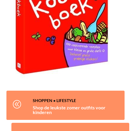
SHOPPEN
•
LIFESTYLE
@
Shop de leukste zomer outfits voor
kinderen