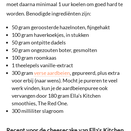
moet daarna minimaal 1 uur koelen om goed hard te
worden. Benodigde ingrediënten zijn:
50 gram geroosterde hazelnoten, fijngehakt
100 gram haverkoekjes, in stukken
50 gram ontpitte dadels
50 gram ongezouten boter, gesmolten
100 gram roomkaas
1 theelepels vanille-extract
300 gram
verse aardbeien
, gepureerd, plus extra
voor erbij (naar wens). Mocht je pureren te veel
werk vinden, kun je de aardbeienpuree ook
vervangen door 180 gram Ella’s Kitchen
smoothies, The Red One.
300 milliliter slagroom
Recept voor de cheesecake van Ella’s Kitchen