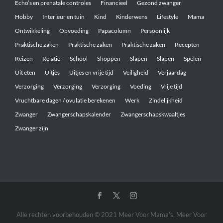
Echo’s en prenatale controles
Financieel
Gezond zwanger
Hobby
Interieur en tuin
Kind
Kinderwens
Lifestyle
Mama
Ontwikkeling
Opvoeding
Papacolumn
Persoonlijk
Praktische zaken
Praktische zaken
Praktische zaken
Recepten
Reizen
Relatie
School
Shoppen
Slapen
Slapen
Spelen
Uit eten
Uitjes
Uitjes en vrije tijd
Veiligheid
Verjaardag
Verzorging
Verzorging
Verzorging
Voeding
Vrije tijd
Vruchtbare dagen / ovulatie berekenen
Werk
Zindelijkheid
Zwanger
Zwangerschapskalender
Zwangerschapskwaaltjes
Zwanger zijn
Alle rechten voorbehouden © 2021 Meer Voor Mama’s. Meer Voor