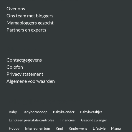
Over ons
Ons team met bloggers
Mamabloggers gezocht
Partners en experts
Algemeen
Contactgegevens
Colofon
Privacy statement
Algemene voorwaarden
Belangrijke onderwerpen
Baby
Babyhoroscoop
Babykalender
Babykwaaltjes
Echo’s en prenatale controles
Financieel
Gezond zwanger
Hobby
Interieur en tuin
Kind
Kinderwens
Lifestyle
Mama