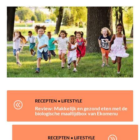
RECEPTEN
•
LIFESTYLE
@
Review: Makkelijk en gezond eten met de
biologische maaltijdbox van Ekomenu
A
RECEPTEN
•
LIFESTYLE