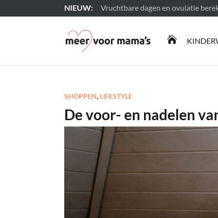
Vruchtbare dagen en ovulatie ber
Lees meer

KINDER
SHOPPEN
,
LIFESTYLE
De voor- en nadelen va