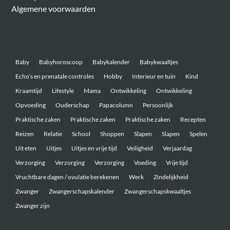
Algemene voorwaarden
Belangrijke onderwerpen
Baby
Babyhoroscoop
Babykalender
Babykwaaltjes
Echo’s en prenatale controles
Hobby
Interieur en tuin
Kind
Kraamtijd
Lifestyle
Mama
Ontwikkeling
Ontwikkeling
Opvoeding
Ouderschap
Papacolumn
Persoonlijk
Praktische zaken
Praktische zaken
Praktische zaken
Recepten
Reizen
Relatie
School
Shoppen
Slapen
Slapen
Spelen
Uit eten
Uitjes
Uitjes en vrije tijd
Veiligheid
Verjaardag
Verzorging
Verzorging
Verzorging
Voeding
Vrije tijd
Vruchtbare dagen / ovulatie berekenen
Werk
Zindelijkheid
Zwanger
Zwangerschapskalender
Zwangerschapskwaaltjes
Zwanger zijn