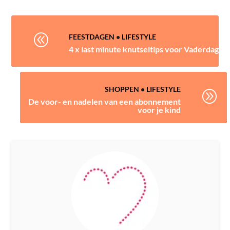
@
FEESTDAGEN
•
LIFESTYLE
4 x last minute knutseltips voor Vaderdag
SHOPPEN
•
LIFESTYLE
A
De voor- en nadelen van een abonnement
voor je kind