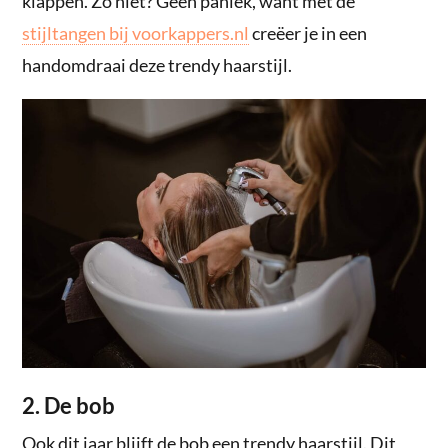
klappen. Zo niet? Geen paniek, want met de
stijltangen bij voorkappers.nl
creëer je in een
handomdraai deze trendy haarstijl.
2. De bob
Ook dit jaar blijft de bob een trendy haarstijl. Dit