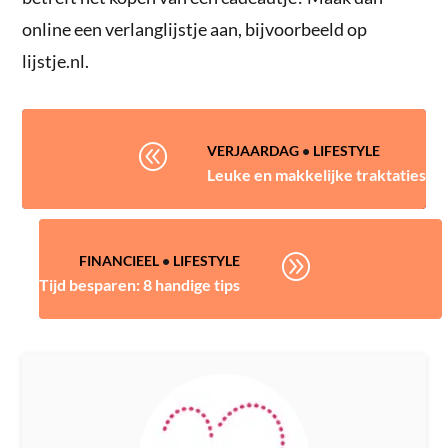
online een verlanglijstje aan, bijvoorbeeld op
lijstje.nl.
@
VERJAARDAG
•
LIFESTYLE
Leuke en makkelijke traktaties
A
FINANCIEEL
•
LIFESTYLE
Tijd besparen: 8 handige tips