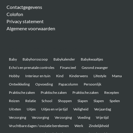
Contactgegevens
Colofon
Privacy statement
Algemene voorwaarden
Belangrijke onderwerpen
Baby
Babyhoroscoop
Babykalender
Babykwaaltjes
Echo’s en prenatale controles
Financieel
Gezond zwanger
Hobby
Interieur en tuin
Kind
Kinderwens
Lifestyle
Mama
Ontwikkeling
Opvoeding
Papacolumn
Persoonlijk
Praktische zaken
Praktische zaken
Praktische zaken
Recepten
Reizen
Relatie
School
Shoppen
Slapen
Slapen
Spelen
Uit eten
Uitjes
Uitjes en vrije tijd
Veiligheid
Verjaardag
Verzorging
Verzorging
Verzorging
Voeding
Vrije tijd
Vruchtbare dagen / ovulatie berekenen
Werk
Zindelijkheid