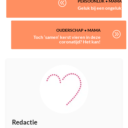
@
PERSOONLIJK
•
MAMA
Geluk bij een ongeluk
OUDERSCHAP
•
MAMA
A
Toch ‘samen’ kerst vieren in deze
coronatijd? Het kan!
Redactie