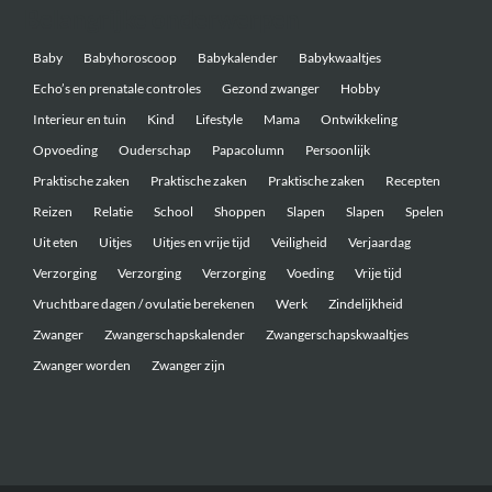
Belangrijke onderwerpen
Baby
Babyhoroscoop
Babykalender
Babykwaaltjes
Echo’s en prenatale controles
Gezond zwanger
Hobby
Interieur en tuin
Kind
Lifestyle
Mama
Ontwikkeling
Opvoeding
Ouderschap
Papacolumn
Persoonlijk
Praktische zaken
Praktische zaken
Praktische zaken
Recepten
Reizen
Relatie
School
Shoppen
Slapen
Slapen
Spelen
Uit eten
Uitjes
Uitjes en vrije tijd
Veiligheid
Verjaardag
Verzorging
Verzorging
Verzorging
Voeding
Vrije tijd
Vruchtbare dagen / ovulatie berekenen
Werk
Zindelijkheid
Zwanger
Zwangerschapskalender
Zwangerschapskwaaltjes
Zwanger worden
Zwanger zijn