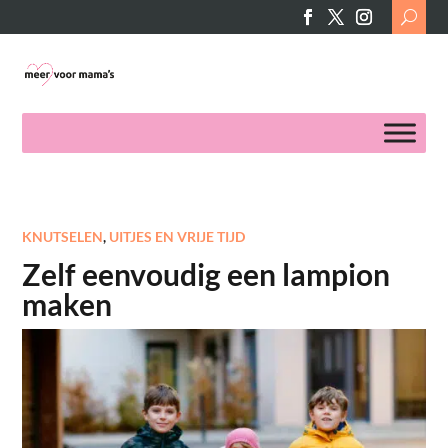
Search
for:
KNUTSELEN
,
UITJES EN VRIJE TIJD
Zelf eenvoudig een lampion
maken