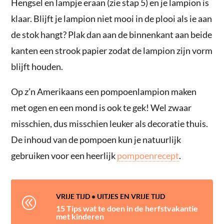
Hengsel en lampje eraan (zie stap 5) en je lampion is
klaar. Blijft je lampion niet mooi in de plooi als ie aan
de stok hangt? Plak dan aan de binnenkant aan beide
kanten een strook papier zodat de lampion zijn vorm
blijft houden.
Op z’n Amerikaans een pompoenlampion maken
met ogen en een mond is ook te gek! Wel zwaar
misschien, dus misschien leuker als decoratie thuis.
De inhoud van de pompoen kun je natuurlijk
gebruiken voor een heerlijk
pompoenrecept
.
VRIJE TIJD
•
UITJES EN VRIJE TIJD
@
15 Tips wat te doen in de herfstvakantie
met kinderen