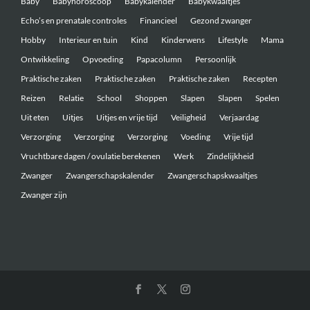
Baby
Babyhoroscoop
Babykalender
Babykwaaltjes
Echo’s en prenatale controles
Financieel
Gezond zwanger
Hobby
Interieur en tuin
Kind
Kinderwens
Lifestyle
Mama
Ontwikkeling
Opvoeding
Papacolumn
Persoonlijk
Praktische zaken
Praktische zaken
Praktische zaken
Recepten
Reizen
Relatie
School
Shoppen
Slapen
Slapen
Spelen
Uit eten
Uitjes
Uitjes en vrije tijd
Veiligheid
Verjaardag
Verzorging
Verzorging
Verzorging
Voeding
Vrije tijd
Vruchtbare dagen / ovulatie berekenen
Werk
Zindelijkheid
Zwanger
Zwangerschapskalender
Zwangerschapskwaaltjes
Zwanger zijn