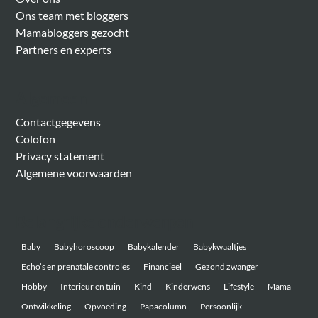
Ons team met bloggers
Mamabloggers gezocht
Partners en experts
Algemeen
Contactgegevens
Colofon
Privacy statement
Algemene voorwaarden
Belangrijke onderwerpen
Baby
Babyhoroscoop
Babykalender
Babykwaaltjes
Echo’s en prenatale controles
Financieel
Gezond zwanger
Hobby
Interieur en tuin
Kind
Kinderwens
Lifestyle
Mama
Ontwikkeling
Opvoeding
Papacolumn
Persoonlijk