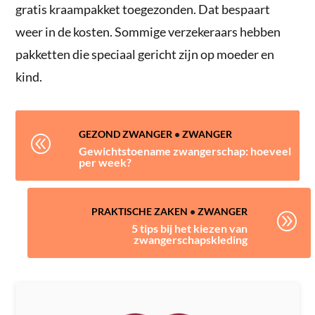
gratis kraampakket toegezonden. Dat bespaart
weer in de kosten. Sommige verzekeraars hebben
pakketten die speciaal gericht zijn op moeder en
kind.
GEZOND ZWANGER
•
ZWANGER
@
Gewichtstoename zwangerschap: hoeveel
per week?
PRAKTISCHE ZAKEN
•
ZWANGER
A
5 tips bij het kiezen van
zwangerschapskleding