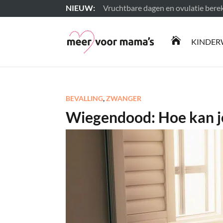
Vruchtbare dagen en ovulatie ber
Lees meer

KINDER
BEVALLING
,
ZWANGER
Wiegendood: Hoe kan j