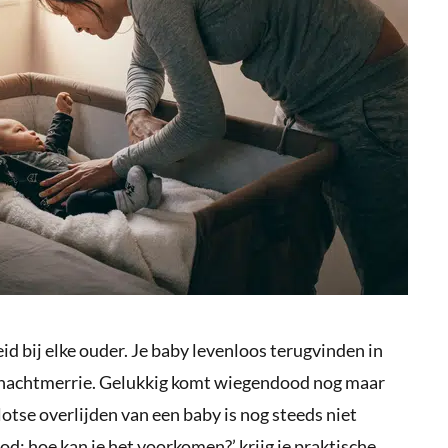
 bij elke ouder. Je baby levenloos terugvinden in
e nachtmerrie. Gelukkig komt wiegendood nog maar
lotse overlijden van een baby is nog steeds niet
d: hoe kan je het voorkomen?’ krijg je praktische