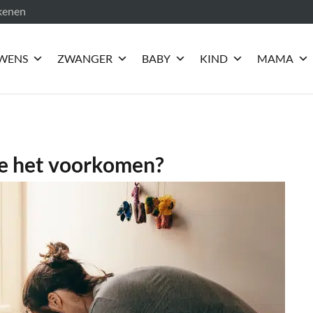
ekenen
WENS
ZWANGER
BABY
KIND
MAMA
e het voorkomen?