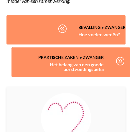
middel van een samenwerking.
@
BEVALLING
•
ZWANGER
Hoe voelen weeën?
PRAKTISCHE ZAKEN
•
ZWANGER
A
Het belang van een goede
borstvoedingsbeha