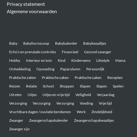
Privacy statement
Algemene voorwaarden
Belangrijke onderwerpen
Baby
Babyhoroscoop
Babykalender
Babykwaaltjes
Echo’s en prenatale controles
Financieel
Gezond zwanger
Hobby
Interieur en tuin
Kind
Kinderwens
Lifestyle
Mama
Ontwikkeling
Opvoeding
Papacolumn
Persoonlijk
Praktische zaken
Praktische zaken
Praktische zaken
Recepten
Reizen
Relatie
School
Shoppen
Slapen
Slapen
Spelen
Uit eten
Uitjes
Uitjes en vrije tijd
Veiligheid
Verjaardag
Verzorging
Verzorging
Verzorging
Voeding
Vrije tijd
Vruchtbare dagen / ovulatie berekenen
Werk
Zindelijkheid
Zwanger
Zwangerschapskalender
Zwangerschapskwaaltjes
Zwanger zijn