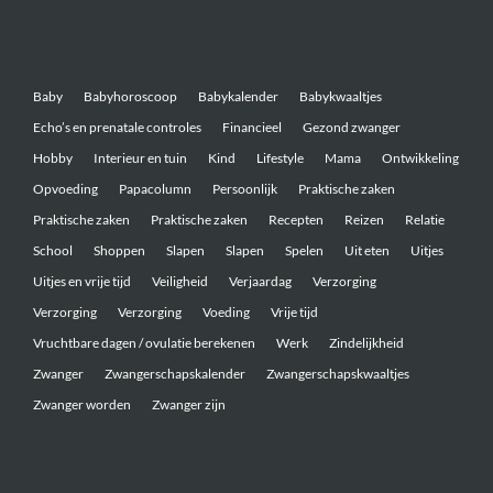
Belangrijke onderwerpen
Baby
Babyhoroscoop
Babykalender
Babykwaaltjes
Echo’s en prenatale controles
Financieel
Gezond zwanger
Hobby
Interieur en tuin
Kind
Lifestyle
Mama
Ontwikkeling
Opvoeding
Papacolumn
Persoonlijk
Praktische zaken
Praktische zaken
Praktische zaken
Recepten
Reizen
Relatie
School
Shoppen
Slapen
Slapen
Spelen
Uit eten
Uitjes
Uitjes en vrije tijd
Veiligheid
Verjaardag
Verzorging
Verzorging
Verzorging
Voeding
Vrije tijd
Vruchtbare dagen / ovulatie berekenen
Werk
Zindelijkheid
Zwanger
Zwangerschapskalender
Zwangerschapskwaaltjes
Zwanger worden
Zwanger zijn