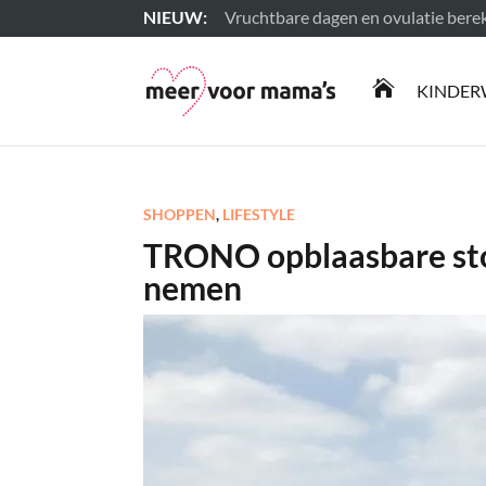
Vruchtbare dagen en ovulatie ber
Lees meer

KINDER
SHOPPEN
,
LIFESTYLE
TRONO opblaasbare sto
nemen