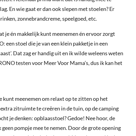
ag. En wie gaat er dan ook slepen met stoelen? Er
drinken, zonnebrandcreme, speelgoed, etc.
dat je én makkelijk kunt meenemen én ervoor zorgt
 een stoel die je van een klein pakketje in een
aast’. Dat zag er handig uit en ik wilde weleens weten
TRONO testen voor Meer Voor Mama’s, dus ik kan het
e kunt meenemen om relaxt op te zitten op het
m extra zitruimte te creëren in de tuin, op de camping
cht je denken: opblaasstoel? Gedoe! Nee hoor, de
k geen pompje mee te nemen. Door de grote opening