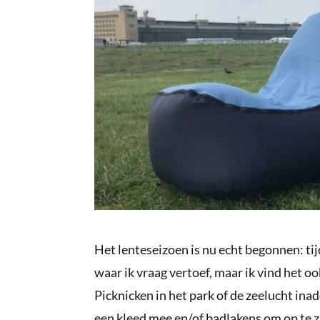
Het lenteseizoen is nu echt begonnen: ti
waar ik vraag vertoef, maar ik vind het o
Picknicken in het park of de zeelucht in
een kleed mee en/of badlakens om op te z