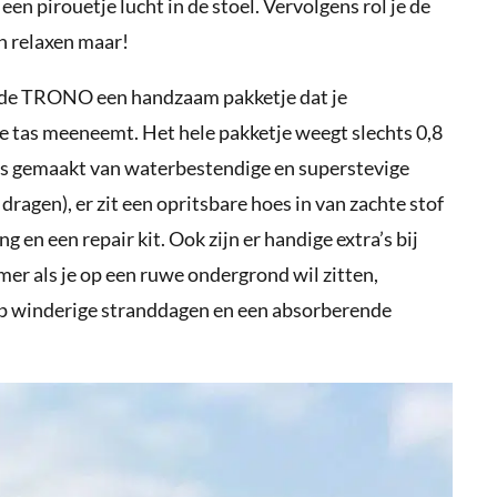
 een pirouetje lucht in de stoel. Vervolgens rol je de
en relaxen maar!
is de TRONO een handzaam pakketje dat je
je tas meeneemt. Het hele pakketje weegt slechts 0,8
 is gemaakt van waterbestendige en superstevige
dragen), er zit een opritsbare hoes in van zachte stof
 en een repair kit. Ook zijn er handige extra’s bij
er als je op een ruwe ondergrond wil zitten,
 op winderige stranddagen en een absorberende