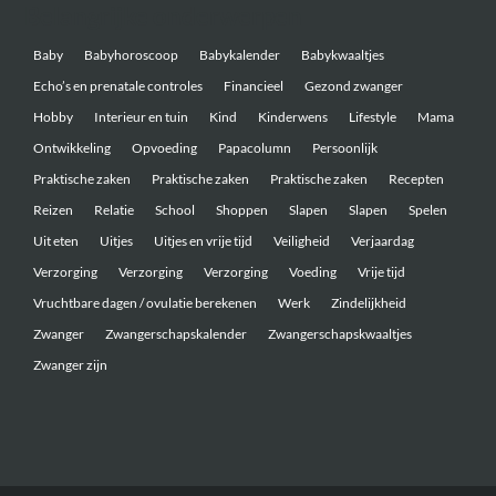
Belangrijke onderwerpen
Baby
Babyhoroscoop
Babykalender
Babykwaaltjes
Echo’s en prenatale controles
Financieel
Gezond zwanger
Hobby
Interieur en tuin
Kind
Kinderwens
Lifestyle
Mama
Ontwikkeling
Opvoeding
Papacolumn
Persoonlijk
Praktische zaken
Praktische zaken
Praktische zaken
Recepten
Reizen
Relatie
School
Shoppen
Slapen
Slapen
Spelen
Uit eten
Uitjes
Uitjes en vrije tijd
Veiligheid
Verjaardag
Verzorging
Verzorging
Verzorging
Voeding
Vrije tijd
Vruchtbare dagen / ovulatie berekenen
Werk
Zindelijkheid
Zwanger
Zwangerschapskalender
Zwangerschapskwaaltjes
Zwanger zijn