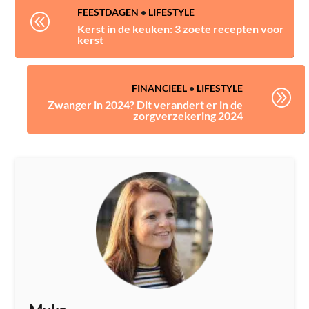
FEESTDAGEN
•
LIFESTYLE
@
Kerst in de keuken: 3 zoete recepten voor
kerst
FINANCIEEL
•
LIFESTYLE
A
Zwanger in 2024? Dit verandert er in de
zorgverzekering 2024