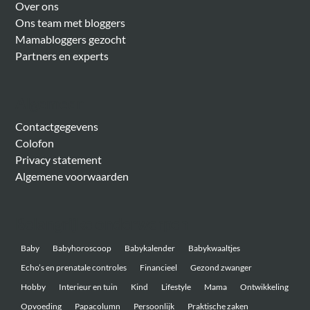
Over ons
Ons team met bloggers
Mamabloggers gezocht
Partners en experts
Algemeen
Contactgegevens
Colofon
Privacy statement
Algemene voorwaarden
Belangrijke onderwerpen
Baby
Babyhoroscoop
Babykalender
Babykwaaltjes
Echo’s en prenatale controles
Financieel
Gezond zwanger
Hobby
Interieur en tuin
Kind
Lifestyle
Mama
Ontwikkeling
Opvoeding
Papacolumn
Persoonlijk
Praktische zaken