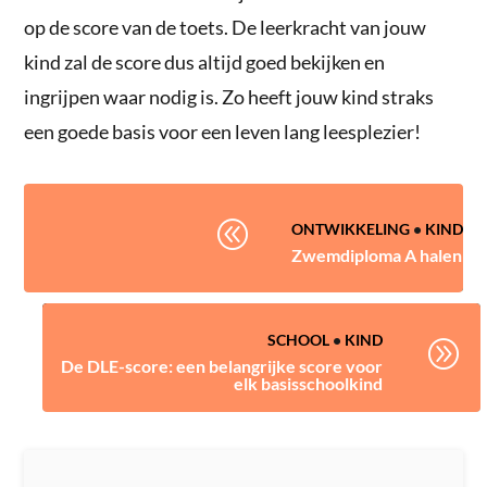
op de score van de toets. De leerkracht van jouw
kind zal de score dus altijd goed bekijken en
ingrijpen waar nodig is. Zo heeft jouw kind straks
een goede basis voor een leven lang leesplezier!
@
ONTWIKKELING
•
KIND
Zwemdiploma A halen
SCHOOL
•
KIND
A
De DLE-score: een belangrijke score voor
elk basisschoolkind