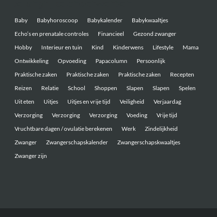
Belangrijke onderwerpen
Baby
Babyhoroscoop
Babykalender
Babykwaaltjes
Echo’s en prenatale controles
Financieel
Gezond zwanger
Hobby
Interieur en tuin
Kind
Kinderwens
Lifestyle
Mama
Ontwikkeling
Opvoeding
Papacolumn
Persoonlijk
Praktische zaken
Praktische zaken
Praktische zaken
Recepten
Reizen
Relatie
School
Shoppen
Slapen
Slapen
Spelen
Uit eten
Uitjes
Uitjes en vrije tijd
Veiligheid
Verjaardag
Verzorging
Verzorging
Verzorging
Voeding
Vrije tijd
Vruchtbare dagen / ovulatie berekenen
Werk
Zindelijkheid
Zwanger
Zwangerschapskalender
Zwangerschapskwaaltjes
Zwanger zijn