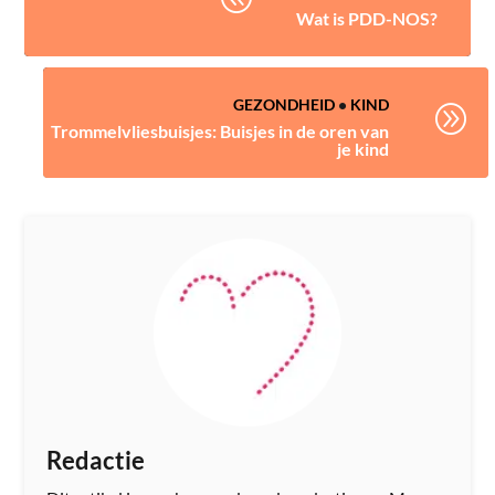
Wat is PDD-NOS?
GEZONDHEID
•
KIND
A
Trommelvliesbuisjes: Buisjes in de oren van
je kind
Redactie