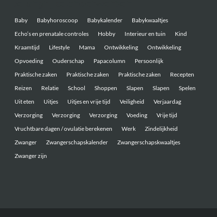
Belangrijke onderwerpen
Baby
Babyhoroscoop
Babykalender
Babykwaaltjes
Echo’s en prenatale controles
Hobby
Interieur en tuin
Kind
Kraamtijd
Lifestyle
Mama
Ontwikkeling
Ontwikkeling
Opvoeding
Ouderschap
Papacolumn
Persoonlijk
Praktische zaken
Praktische zaken
Praktische zaken
Recepten
Reizen
Relatie
School
Shoppen
Slapen
Slapen
Spelen
Uit eten
Uitjes
Uitjes en vrije tijd
Veiligheid
Verjaardag
Verzorging
Verzorging
Verzorging
Voeding
Vrije tijd
Vruchtbare dagen / ovulatie berekenen
Werk
Zindelijkheid
Zwanger
Zwangerschapskalender
Zwangerschapskwaaltjes
Zwanger zijn