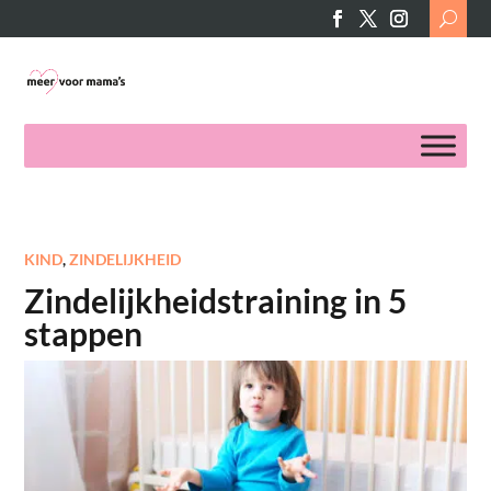
Search
for:
KIND
,
ZINDELIJKHEID
Zindelijkheidstraining in 5
stappen