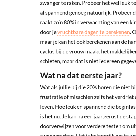
zwanger te raken. Probeer het wel leuk t
al spannend genoeg natuurlijk. Probeer 
raakt zo’n 80% in verwachting van een kin
door je
vruchtbare dagen te berekenen
. 
maar je kan het ook berekenen aan de ha
cyclus bij de vrouw maakt het makkelijker
schieten, maar dat is niet iedereen gege
Wat na dat eerste jaar?
Wat als jullie bij die 20% horen die niet 
frustratie of misschien zelfs het verdriet 
leven. Hoe leuk en spannend die beginfase
is het nu. Je kan na een jaar gerust de sta
doorverwijzen voor verdere testen om uit
zwangerschap. Het is belangrijk om te we