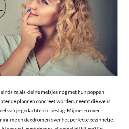
 sinds ze als kleine meisjes nog met hun poppen
n later de plannen concreet worden, neemt die wens
deel van je gedachten in beslag. Mijmeren over
ini-me en dagdromen over het perfecte gezinnetje.
 Maar wat komt daar nu allemaal bij kijken? En