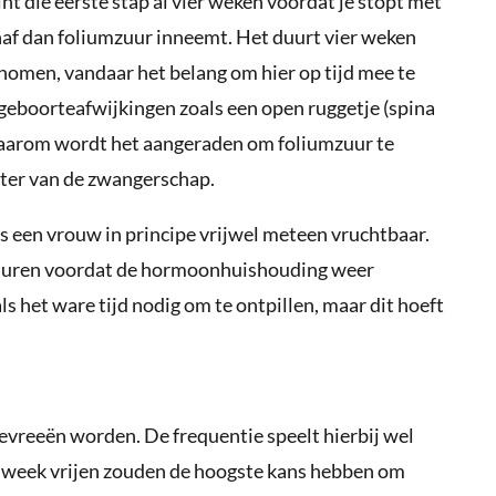
int die eerste stap al vier weken voordat je stopt met
anaf dan foliumzuur inneemt. Het duurt vier weken
nomen, vandaar het belang om hier op tijd mee te
 geboorteafwijkingen zoals een open ruggetje (spina
. Daarom wordt het aangeraden om foliumzuur te
ster van de zwangerschap.
is een vrouw in principe vrijwel meteen vruchtbaar.
 duren voordat de hormoonhuishouding weer
als het ware tijd nodig om te ontpillen, maar dit hoeft
evreeën worden. De frequentie speelt hierbij wel
per week vrijen zouden de hoogste kans hebben om