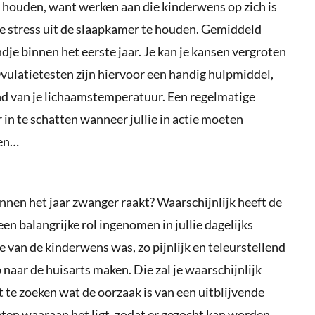
e houden, want werken aan die kinderwens op zich is
de stress uit de slaapkamer te houden. Gemiddeld
dje binnen het eerste jaar. Je kan je kansen vergroten
Ovulatietesten zijn hiervoor een handig hulpmiddel,
nd van je lichaamstemperatuur. Een regelmatige
 in te schatten wanneer jullie in actie moeten
ven…
binnen het jaar zwanger raakt? Waarschijnlijk heeft de
een balangrijke rol ingenomen in jullie dagelijks
 van de kinderwens was, zo pijnlijk en teleurstellend
p naar de huisarts maken. Die zal je waarschijnlijk
 te zoeken wat de oorzaak is van een uitblijvende
ten waaraan het ligt, zodat er gezocht kan worden