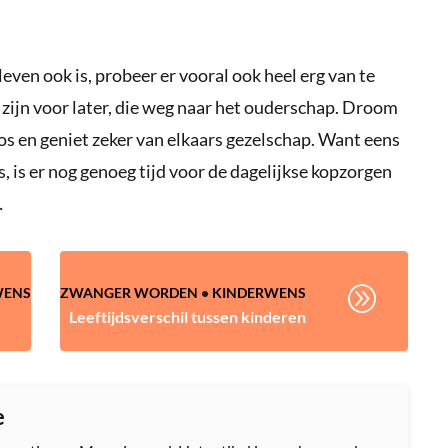
even ook is, probeer er vooral ook heel erg van te
 zijn voor later, die weg naar het ouderschap. Droom
 los en geniet zeker van elkaars gezelschap. Want eens
s, is er nog genoeg tijd voor de dagelijkse kopzorgen
…
A
WENS
ZWANGER WORDEN
•
KINDERWENS
r
Leeftijdsverschil tussen kinderen
e