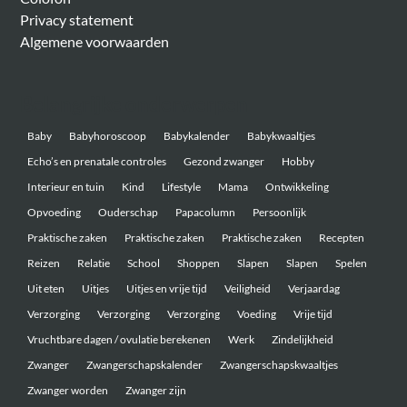
Privacy statement
Algemene voorwaarden
Belangrijke onderwerpen
Baby
Babyhoroscoop
Babykalender
Babykwaaltjes
Echo’s en prenatale controles
Gezond zwanger
Hobby
Interieur en tuin
Kind
Lifestyle
Mama
Ontwikkeling
Opvoeding
Ouderschap
Papacolumn
Persoonlijk
Praktische zaken
Praktische zaken
Praktische zaken
Recepten
Reizen
Relatie
School
Shoppen
Slapen
Slapen
Spelen
Uit eten
Uitjes
Uitjes en vrije tijd
Veiligheid
Verjaardag
Verzorging
Verzorging
Verzorging
Voeding
Vrije tijd
Vruchtbare dagen / ovulatie berekenen
Werk
Zindelijkheid
Zwanger
Zwangerschapskalender
Zwangerschapskwaaltjes
Zwanger worden
Zwanger zijn