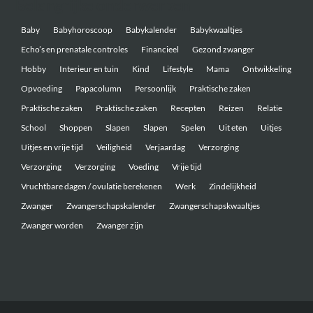
Belangrijke onderwerpen
Baby
Babyhoroscoop
Babykalender
Babykwaaltjes
Echo’s en prenatale controles
Financieel
Gezond zwanger
Hobby
Interieur en tuin
Kind
Lifestyle
Mama
Ontwikkeling
Opvoeding
Papacolumn
Persoonlijk
Praktische zaken
Praktische zaken
Praktische zaken
Recepten
Reizen
Relatie
School
Shoppen
Slapen
Slapen
Spelen
Uit eten
Uitjes
Uitjes en vrije tijd
Veiligheid
Verjaardag
Verzorging
Verzorging
Verzorging
Voeding
Vrije tijd
Vruchtbare dagen / ovulatie berekenen
Werk
Zindelijkheid
Zwanger
Zwangerschapskalender
Zwangerschapskwaaltjes
Zwanger worden
Zwanger zijn