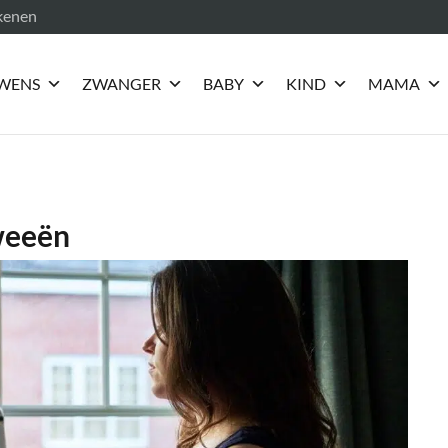
ekenen
WENS
ZWANGER
BABY
KIND
MAMA
weeën