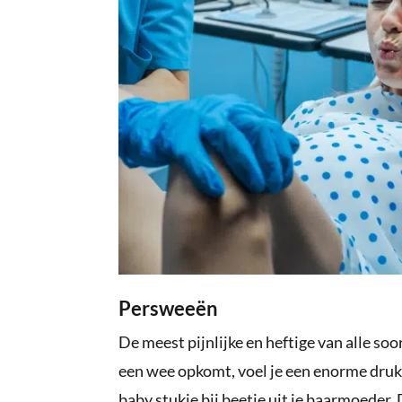
Persweeën
De meest pijnlijke en heftige van alle soo
een wee opkomt, voel je een enorme druk 
baby stukje bij beetje uit je baarmoeder. 