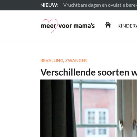
Vruchtbare dagen en ovulatie ber
Lees meer

KINDER
BEVALLING
,
ZWANGER
Verschillende soorten 