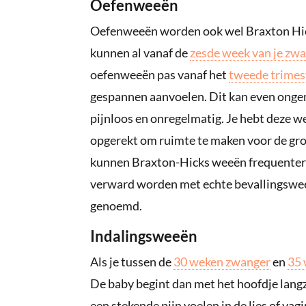
Oefenweeën
Oefenweeën worden ook wel Braxton Hi
kunnen al vanaf de
zesde week van je zw
oefenweeën pas vanaf het
tweede trimes
gespannen aanvoelen. Dit kan even onge
pijnloos en onregelmatig. Je hebt deze 
opgerekt om ruimte te maken voor de gro
kunnen Braxton-Hicks weeën frequenter 
verward worden met echte bevallingswe
genoemd.
Indalingsweeën
Als je tussen de
30 weken zwanger
en
35 
De baby begint dan met het hoofdje langz
een stekende pijn voelen in de lies of va