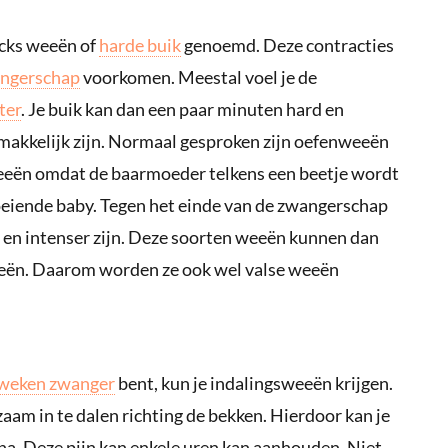
cks weeën of
harde buik
genoemd. Deze contracties
angerschap
voorkomen. Meestal voel je de
ter
. Je buik kan dan een paar minuten hard en
makkelijk zijn. Normaal gesproken zijn oefenweeën
weeën omdat de baarmoeder telkens een beetje wordt
eiende baby. Tegen het einde van de zwangerschap
en intenser zijn. Deze soorten weeën kunnen dan
eën. Daarom worden ze ook wel valse weeën
weken zwanger
bent, kun je indalingsweeën krijgen.
aam in te dalen richting de bekken. Hierdoor kan je
gina. Deze pijn kan enkele uren kan aanhouden. Niet