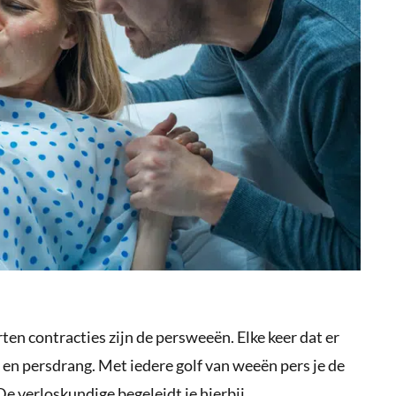
rten contracties zijn de persweeën. Elke keer dat er
en persdrang. Met iedere golf van weeën pers je de
De verloskundige begeleidt je hierbij.