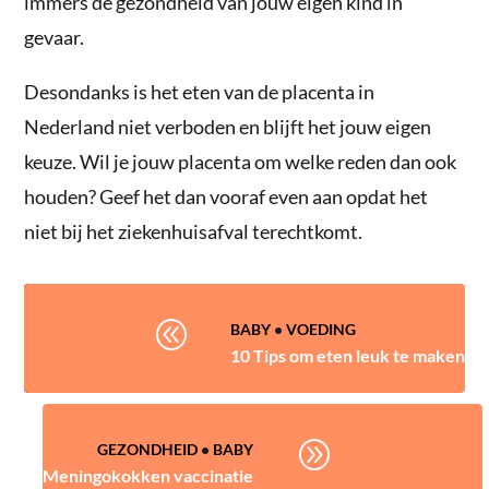
immers de gezondheid van jouw eigen kind in
gevaar.
Desondanks is het eten van de placenta in
Nederland niet verboden en blijft het jouw eigen
keuze. Wil je jouw placenta om welke reden dan ook
houden? Geef het dan vooraf even aan opdat het
niet bij het ziekenhuisafval terechtkomt.
@
BABY
•
VOEDING
10 Tips om eten leuk te maken
A
GEZONDHEID
•
BABY
Meningokokken vaccinatie