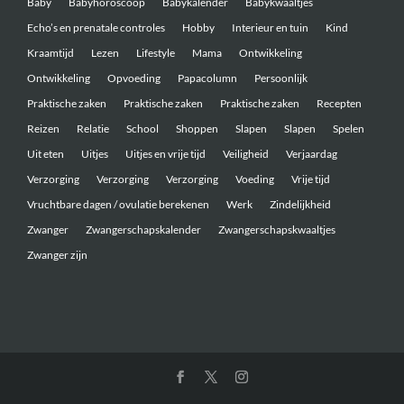
Baby
Babyhoroscoop
Babykalender
Babykwaaltjes
Echo’s en prenatale controles
Hobby
Interieur en tuin
Kind
Kraamtijd
Lezen
Lifestyle
Mama
Ontwikkeling
Ontwikkeling
Opvoeding
Papacolumn
Persoonlijk
Praktische zaken
Praktische zaken
Praktische zaken
Recepten
Reizen
Relatie
School
Shoppen
Slapen
Slapen
Spelen
Uit eten
Uitjes
Uitjes en vrije tijd
Veiligheid
Verjaardag
Verzorging
Verzorging
Verzorging
Voeding
Vrije tijd
Vruchtbare dagen / ovulatie berekenen
Werk
Zindelijkheid
Zwanger
Zwangerschapskalender
Zwangerschapskwaaltjes
Zwanger zijn