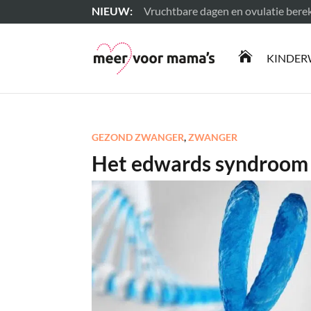
Vruchtbare dagen en ovulatie ber
Lees meer

KINDER
GEZOND ZWANGER
,
ZWANGER
Het edwards syndroom