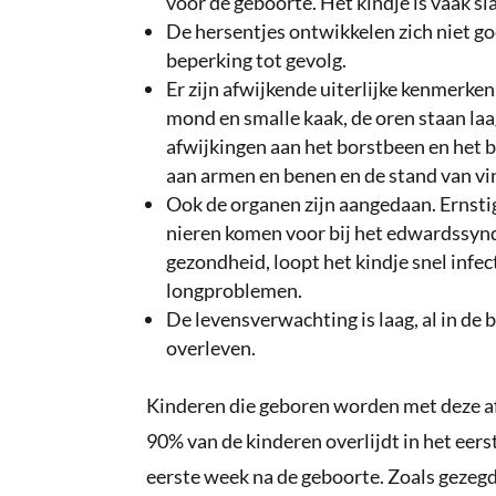
voor de geboorte. Het kindje is vaak sl
De hersentjes ontwikkelen zich niet goe
beperking tot gevolg.
Er zijn afwijkende uiterlijke kenmerken:
mond en smalle kaak, de oren staan laa
afwijkingen aan het borstbeen en het b
aan armen en benen en de stand van vin
Ook de organen zijn aangedaan. Ernsti
nieren komen voor bij het edwardssynd
gezondheid, loopt het kindje snel infect
longproblemen.
De levensverwachting is laag, al in de
overleven.
Kinderen die geboren worden met deze af
90% van de kinderen overlijdt in het eerst
eerste week na de geboorte. Zoals gezeg