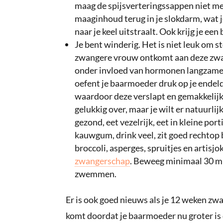
maag de spijsverteringssappen niet m
maaginhoud terug in je slokdarm, wat je
naar je keel uitstraalt. Ook krijg je een
Je bent winderig. Het is niet leuk om s
zwangere vrouw ontkomt aan deze zwa
onder invloed van hormonen langzamer 
oefent je baarmoeder druk op je endeld
waardoor deze verslapt en gemakkelijk
gelukkig over, maar je wilt er natuurlij
gezond, eet vezelrijk, eet in kleine por
kauwgum, drink veel, zit goed rechtop b
broccoli, asperges, spruitjes en artis
zwangerschap
. Beweeg minimaal 30 mi
zwemmen.
Er is ook goed nieuws als je 12 weken zwa
komt doordat je baarmoeder nu groter is 