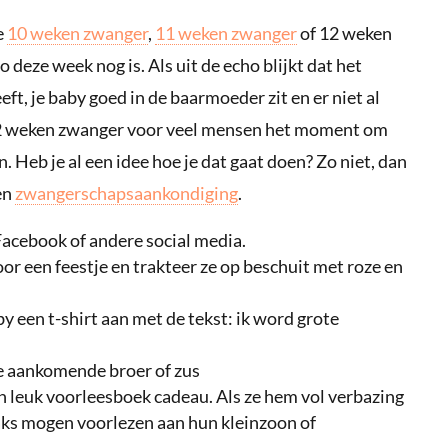
e
10 weken zwanger
,
11 weken zwanger
of 12 weken
 deze week nog is. Als uit de echo blijkt dat het
eft, je baby goed in de baarmoeder zit en er niet al
s 12 weken zwanger voor veel mensen het moment om
. Heb je al een idee hoe je dat gaat doen? Zo niet, dan
en
zwangerschapsaankondiging
.
Facebook of andere social media.
voor een feestje en trakteer ze op beschuit met roze en
by een t-shirt aan met de tekst: ik word grote
de aankomende broer of zus
 leuk voorleesboek cadeau. Als ze hem vol verbazing
traks mogen voorlezen aan hun kleinzoon of