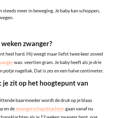
n steeds meer in beweging. Je baby kan schoppen,
ewegen.
12 weken zwanger?
nt heel hard. Hij weegt maar liefst twee keer zoveel
wanger
was: veertien gram. Je baby heeft als je drie
potje nagellak. Dat is zes en een halve centimeter.
je zit op het hoogtepunt van
ittende baarmoeder wordt de druk op je blaas
op en de
zwangerschapsklachten
gaan vanaf nu
chapsklachten als je 12 weken zwanger bent, nog