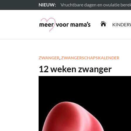
Vruchtbare dagen en ovulatie ber
Lees meer

KINDER
ZWANGER
,
ZWANGERSCHAPSKALENDER
12 weken zwanger