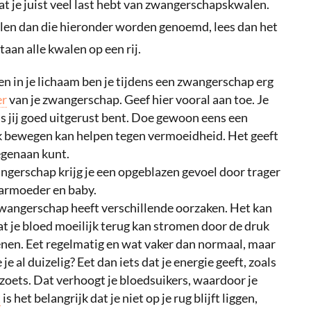
at je juist veel last hebt van zwangerschapskwalen.
alen dan die hieronder worden genoemd, lees dan het
 staan alle kwalen op een rij.
n in je lichaam ben je tijdens een zwangerschap erg
er
van je zwangerschap. Geef hier vooral aan toe. Je
ls jij goed uitgerust bent. Doe gewoon eens een
Ook bewegen kan helpen tegen vermoeidheid. Het geeft
tegenaan kunt.
angerschap krijg je een opgeblazen gevoel door trager
armoeder en baby.
 zwangerschap heeft verschillende oorzaken. Het kan
dat je bloed moeilijk terug kan stromen door de druk
nen. Eet regelmatig en wat vaker dan normaal, maar
je al duizelig? Eet dan iets dat je energie geeft, zoals
 zoets. Dat verhoogt je bloedsuikers, waardoor je
t
is het belangrijk dat je niet op je rug blijft liggen,