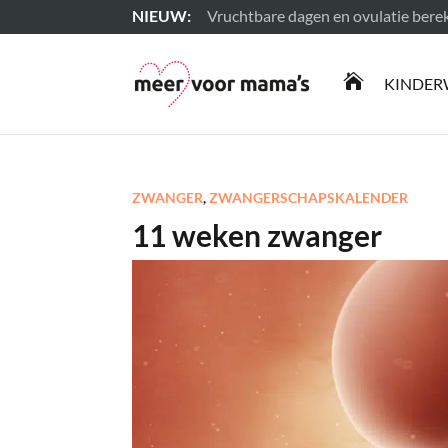
Vruchtbare dagen en ovulatie ber
Lees meer

KINDER
ZWANGER
,
ZWANGERSCHAPSKALENDER
11 weken zwanger