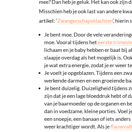
mee? Dan heb je geluk. Het kan ook zijn d
Misschien heb je ook last van andere kw
artikel: ‘
Zwangerschapsklachten
’, hierin
Je bent moe. Door de vele veranderinge
moe. Vooral tijdens het
eerste trimest
lichaam en je baby hebben er baat bij a
slaapje overdag als het mogelijk is. 
je wat extra energie, zodat je er weer 
Je voelt je opgeblazen. Tijdens een zw
werkende darmen en een groeiende ba
Je bent duizelig. Duizeligheid tijdens
zijn dat je een lage bloeddruk hebt of 
van je baarmoeder op de organen en be
dan in voedzame, kleine porties. Voel je 
een snoepje, een banaan of iets anders
weer krachtiger wordt. Als je
flauwval