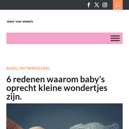
Search
for:
BABY
,
ONTWIKKELING
6 redenen waarom baby’s
oprecht kleine wondertjes
zijn.