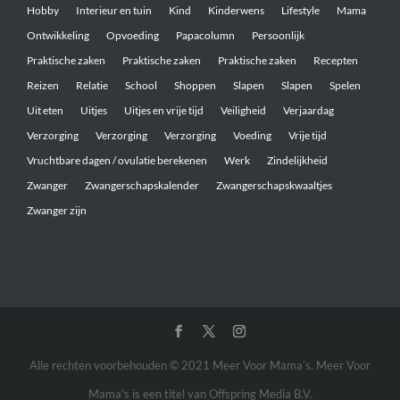
Hobby
Interieur en tuin
Kind
Kinderwens
Lifestyle
Mama
Ontwikkeling
Opvoeding
Papacolumn
Persoonlijk
Praktische zaken
Praktische zaken
Praktische zaken
Recepten
Reizen
Relatie
School
Shoppen
Slapen
Slapen
Spelen
Uit eten
Uitjes
Uitjes en vrije tijd
Veiligheid
Verjaardag
Verzorging
Verzorging
Verzorging
Voeding
Vrije tijd
Vruchtbare dagen / ovulatie berekenen
Werk
Zindelijkheid
Zwanger
Zwangerschapskalender
Zwangerschapskwaaltjes
Zwanger zijn
Alle rechten voorbehouden © 2021 Meer Voor Mama’s. Meer Voor
Mama's is een titel van Offspring Media B.V.