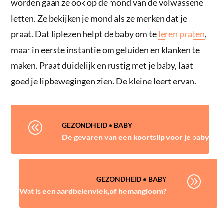
worden gaan ze ook op de mond van de volwassene
letten. Ze bekijken je mond als ze merken dat je
praat. Dat liplezen helpt de baby om te
leren praten
,
maar in eerste instantie om geluiden en klanken te
maken. Praat duidelijk en rustig met je baby, laat
goed je lipbewegingen zien. De kleine leert ervan.
@
GEZONDHEID
•
BABY
De gevaren van een koortslip voor je baby
A
GEZONDHEID
•
BABY
Wat is een aardbeienvlek,of hemangioom?