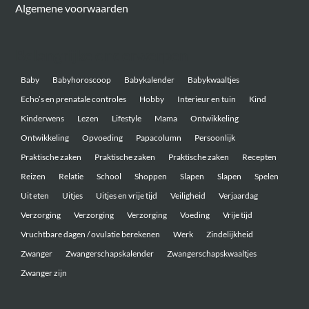
Algemene voorwaarden
Belangrijke onderwerpen
Baby
Babyhoroscoop
Babykalender
Babykwaaltjes
Echo’s en prenatale controles
Hobby
Interieur en tuin
Kind
Kinderwens
Lezen
Lifestyle
Mama
Ontwikkeling
Ontwikkeling
Opvoeding
Papacolumn
Persoonlijk
Praktische zaken
Praktische zaken
Praktische zaken
Recepten
Reizen
Relatie
School
Shoppen
Slapen
Slapen
Spelen
Uit eten
Uitjes
Uitjes en vrije tijd
Veiligheid
Verjaardag
Verzorging
Verzorging
Verzorging
Voeding
Vrije tijd
Vruchtbare dagen / ovulatie berekenen
Werk
Zindelijkheid
Zwanger
Zwangerschapskalender
Zwangerschapskwaaltjes
Zwanger zijn