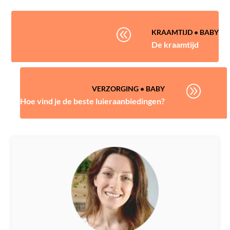
@
KRAAMTIJD
•
BABY
De kraamtijd
A
VERZORGING
•
BABY
Hoe vind je de beste luieraanbiedingen?