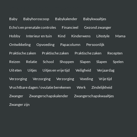
Belangrijke onderwerpen
Baby
Babyhoroscoop
Babykalender
Babykwaaltjes
Echo’s en prenatale controles
Financieel
Gezond zwanger
Hobby
Interieur en tuin
Kind
Kinderwens
Lifestyle
Mama
Ontwikkeling
Opvoeding
Papacolumn
Persoonlijk
Praktische zaken
Praktische zaken
Praktische zaken
Recepten
Reizen
Relatie
School
Shoppen
Slapen
Slapen
Spelen
Uit eten
Uitjes
Uitjes en vrije tijd
Veiligheid
Verjaardag
Verzorging
Verzorging
Verzorging
Voeding
Vrije tijd
Vruchtbare dagen / ovulatie berekenen
Werk
Zindelijkheid
Zwanger
Zwangerschapskalender
Zwangerschapskwaaltjes
Zwanger zijn