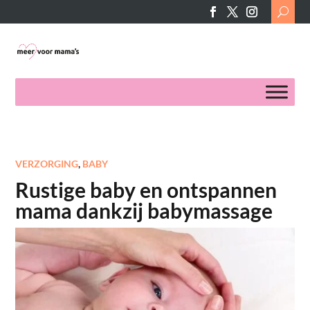
Search
for:
VERZORGING
,
BABY
Rustige baby en ontspannen
mama dankzij babymassage