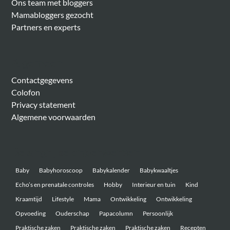
Ons team met bloggers
Mamabloggers gezocht
Partners en experts
Algemeen
Contactgegevens
Colofon
Privacy statement
Algemene voorwaarden
Belangrijke onderwerpen
Baby
Babyhoroscoop
Babykalender
Babykwaaltjes
Echo’s en prenatale controles
Hobby
Interieur en tuin
Kind
Kraamtijd
Lifestyle
Mama
Ontwikkeling
Ontwikkeling
Opvoeding
Ouderschap
Papacolumn
Persoonlijk
Praktische zaken
Praktische zaken
Praktische zaken
Recepten