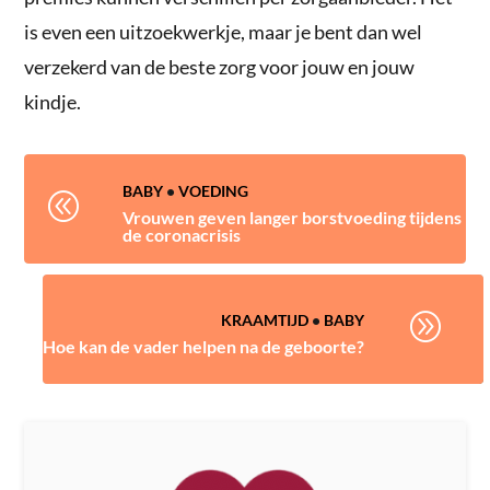
is even een uitzoekwerkje, maar je bent dan wel
verzekerd van de beste zorg voor jouw en jouw
kindje.
BABY
•
VOEDING
@
Vrouwen geven langer borstvoeding tijdens
de coronacrisis
A
KRAAMTIJD
•
BABY
Hoe kan de vader helpen na de geboorte?