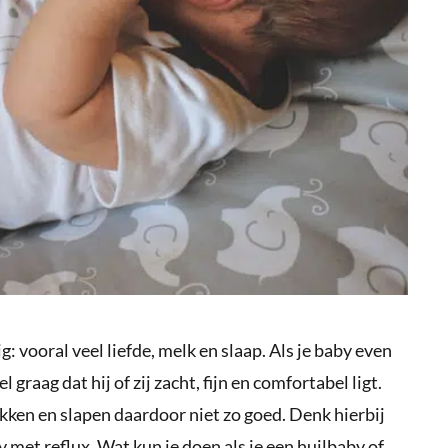
: vooral veel liefde, melk en slaap. Als je baby even
el graag dat hij of zij zacht, fijn en comfortabel ligt.
en en slapen daardoor niet zo goed. Denk hierbij
 met reflux. Wat kun je doen als je een huilbaby of