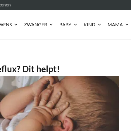
ekenen
WENS
ZWANGER
BABY
KIND
MAMA
flux? Dit helpt!