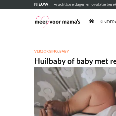
Vruchtbare dagen en ovulatie ber
Lees meer

KINDER
VERZORGING
,
BABY
Huilbaby of baby met re