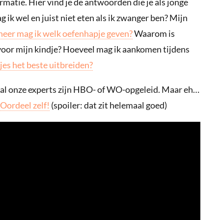
matie. Hier vind je de antwoorden die je als jonge
ik wel en juist niet eten als ik zwanger ben? Mijn
eer mag ik welk oefenhapje geven?
Waarom is
voor mijn kindje? Hoeveel mag ik aankomen tijdens
jes het beste uitbreiden?
 al onze experts zijn HBO- of WO-opgeleid. Maar eh…
Oordeel zelf!
(spoiler: dat zit helemaal goed)