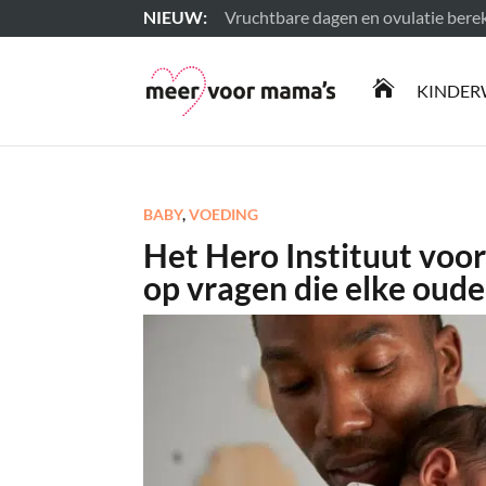
Vruchtbare dagen en ovulatie ber
Lees meer

KINDER
BABY
,
VOEDING
Het Hero Instituut vo
op vragen die elke oude