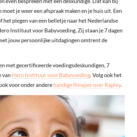
oon even bespreken met een deskundige. Dat kan bij
n moet je weer een afspraak maken en je huis uit. Een
of het plegen van een belletje naar het Nederlandse
ro Instituut voor Babyvoeding. Zij staan je 7 dagen
met jouw persoonlijke uitdagingen omtrent de
en met gecertificeerde voedingsdeskundigen, 7
e van
Hero Instituut voor Babyvoeding
. Volg ook het
ook voor onder andere
handige filmpjes over Rapley
.